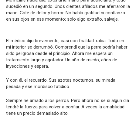
Me incliné hacia ella, extendí la mano para acariciarla, y todo
sucedió en un segundo. Unos dientes afilados me aferraron la
mano. Grité de dolor y horror. No había gratitud ni confianza
en sus ojos en ese momento; solo algo extraño, salvaje.
El médico dijo brevemente, casi con frialdad: rabia. Todo en
mi interior se derrumbó. Comprendí que la perra podría haber
sido peligrosa desde el principio. Ahora me espera un
tratamiento largo y agotador. Un año de miedo, años de
inyecciones y espera.
Y con él, el recuerdo. Sus azotes nocturnos, su mirada
pesada y ese mordisco fatídico.
Siempre he amado a los perros. Pero ahora no sé si algún día
tendré la fuerza para volver a confiar. A veces la amabilidad
tiene un precio demasiado alto.