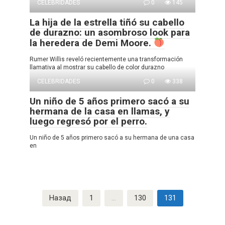
CELEBRIDADES
0
145
La hija de la estrella tiñó su cabello
de durazno: un asombroso look para
la heredera de Demi Moore.
Rumer Willis reveló recientemente una transformación
llamativa al mostrar su cabello de color durazno
CELEBRIDADES
0
338
Un niño de 5 años primero sacó a su
hermana de la casa en llamas, y
luego regresó por el perro.
Un niño de 5 años primero sacó a su hermana de una casa
en
Пагинация
Назад
1
…
130
131
записей